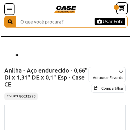
Usar Foto
Anilha - Aço endurecido - 0,66"
DI x 1,31" DE x 0,1" Esp - Case
Adicionar Favorito
CE
Compartilhar
86632590
Cód./PN