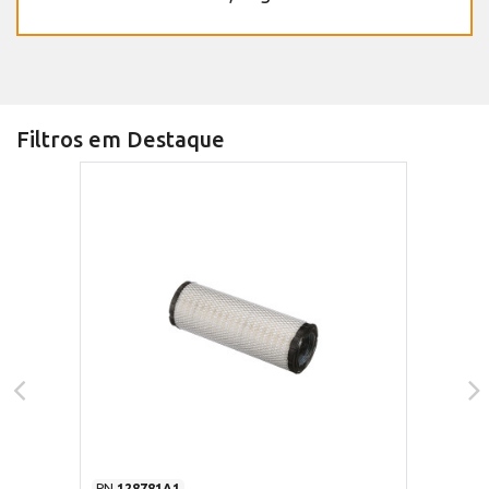
Filtros em Destaque
PN
128781A1