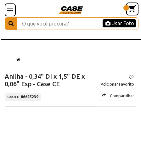
Usar Foto
Anilha - 0,34" DI x 1,5" DE x
0,06" Esp - Case CE
Adicionar Favorito
Compartilhar
86625239
Cód./PN