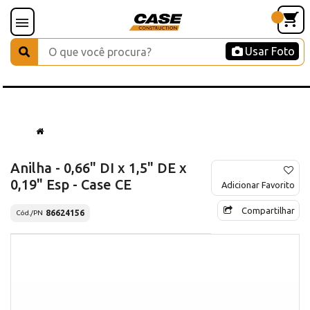
Usar Foto
Anilha - 0,66" DI x 1,5" DE x
0,19" Esp - Case CE
Adicionar Favorito
Compartilhar
86624156
Cód./PN