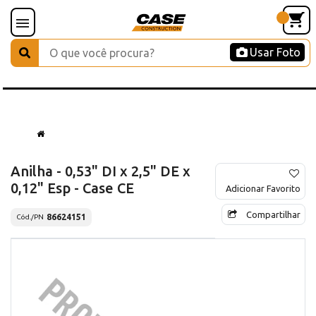
Usar Foto
Anilha - 0,53" DI x 2,5" DE x
0,12" Esp - Case CE
Adicionar Favorito
Compartilhar
86624151
Cód./PN