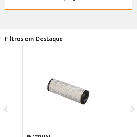
Filtros em Destaque
PN
128781A1