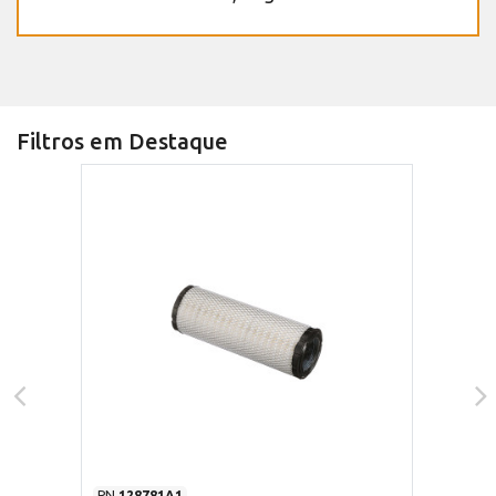
Filtros em Destaque
PN
128781A1