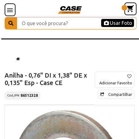
Usar Foto
Anilha - 0,76" DI x 1,38" DE x
0,135" Esp - Case CE
Adicionar Favorito
Compartilhar
86512328
Cód./PN