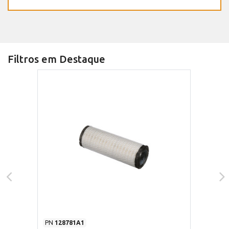
Filtros em Destaque
PN
128781A1