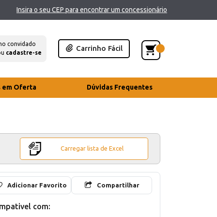
Insira o seu CEP para encontrar um concessionário
mo convidado
Carrinho Fácil
ou
cadastre-se
s em Oferta
Dúvidas Frequentes
Carregar lista de Excel
Adicionar Favorito
Compartilhar
mpativel com: