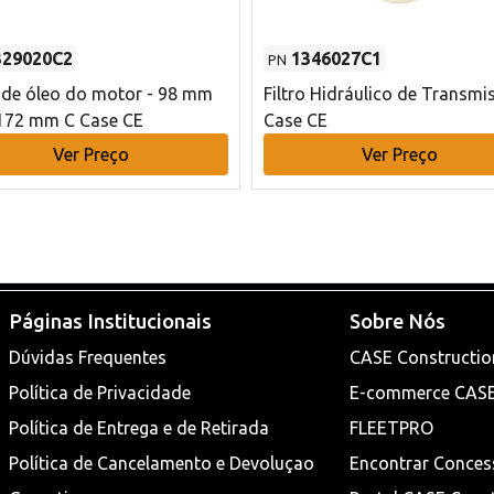
329020C2
1346027C1
PN
o de óleo do motor - 98 mm
Filtro Hidráulico de Transmi
172 mm C Case CE
Case CE
Ver Preço
Ver Preço
Páginas Institucionais
Sobre Nós
Dúvidas Frequentes
CASE Constructio
Política de Privacidade
E-commerce CAS
Política de Entrega e de Retirada
FLEETPRO
Política de Cancelamento e Devoluçao
Encontrar Conces