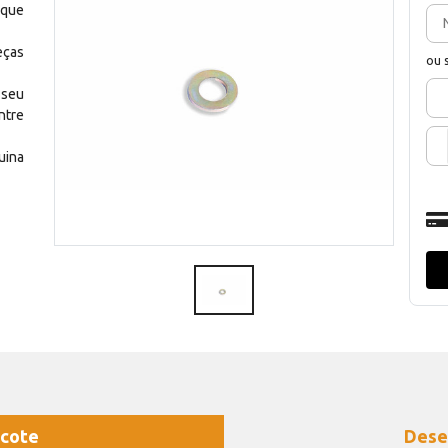
 que
eças
ou 
 seu
ntre
uina
cote
Dese