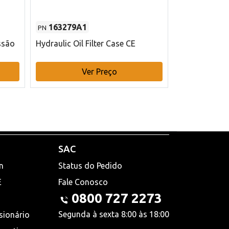
163279A1
48145970
PN
PN
ssão
Hydraulic Oil Filter Case CE
Filtro de com
x 75 mm L Ca
Ver Preço
V
SAC
n
Status do Pedido
E
Fale Conosco
0800 727 2273
Segunda à sexta 8:00 às 18:00
sionário