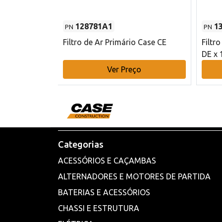
128781A1
1
PN
PN
l - 80 mm DE
Filtro de Ar Primário Case CE
Filtr
DE x 
o
Ver Preço
Categorias
ACESSÓRIOS E CAÇAMBAS
ALTERNADORES E MOTORES DE PARTIDA
BATERIAS E ACESSÓRIOS
CHASSI E ESTRUTURA