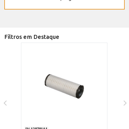
Filtros em Destaque
PN
128781A1