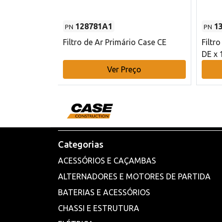
128781A1
1
PN
PN
l - 80 mm DE
Filtro de Ar Primário Case CE
Filtr
DE x 
o
Ver Preço
Categorias
ACESSÓRIOS E CAÇAMBAS
ALTERNADORES E MOTORES DE PARTIDA
BATERIAS E ACESSÓRIOS
CHASSI E ESTRUTURA