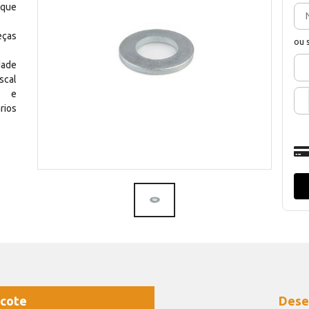
 que
eças
ou 
dade
scal
os e
rios
cote
Dese