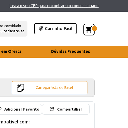
Insira o seu CEP para encontrar um concessionário
mo convidado
Carrinho Fácil
ou
cadastre-se
s em Oferta
Dúvidas Frequentes
Carregar lista de Excel
Adicionar Favorito
Compartilhar
mpativel com: