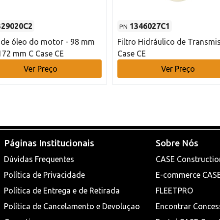
329020C2
1346027C1
PN
o de óleo do motor - 98 mm
Filtro Hidráulico de Transmi
172 mm C Case CE
Case CE
Ver Preço
Ver Preço
Páginas Institucionais
Sobre Nós
Dúvidas Frequentes
CASE Constructio
Política de Privacidade
E-commerce CAS
Política de Entrega e de Retirada
FLEETPRO
Política de Cancelamento e Devoluçao
Encontrar Conces