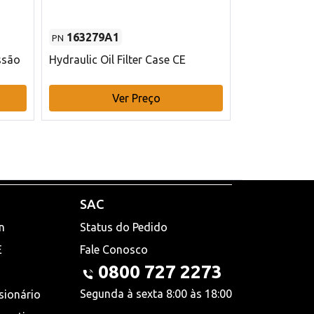
163279A1
48145970
PN
PN
ssão
Hydraulic Oil Filter Case CE
Filtro de com
x 75 mm L Ca
Ver Preço
V
SAC
n
Status do Pedido
E
Fale Conosco
0800 727 2273
Segunda à sexta 8:00 às 18:00
sionário