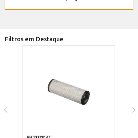
Filtros em Destaque
PN
128781A1