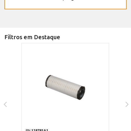
Filtros em Destaque
PN
128781A1