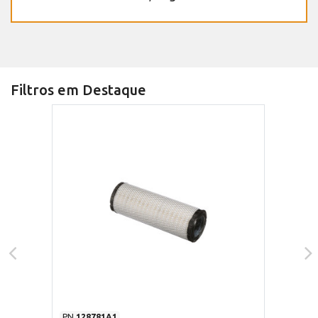
Filtros em Destaque
PN
128781A1