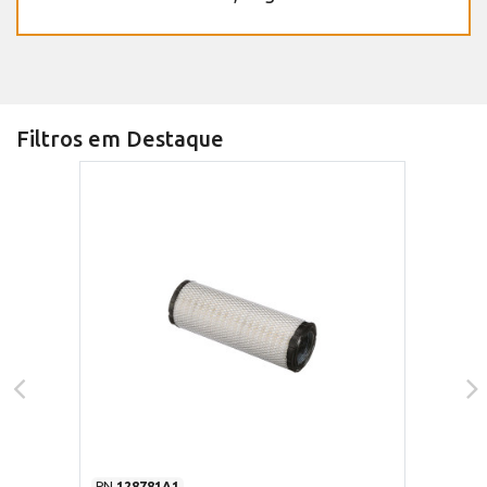
Filtros em Destaque
PN
128781A1