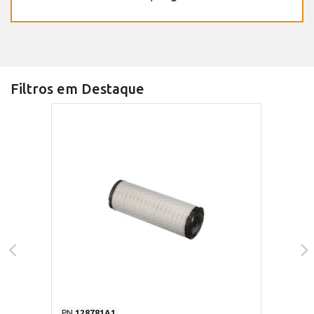
Filtros em Destaque
PN
128781A1