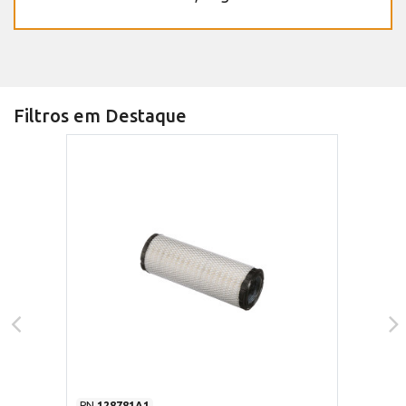
Filtros em Destaque
PN
128781A1