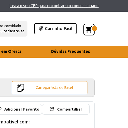
Insira o seu CEP para encontrar um concessionário
mo convidado
Carrinho Fácil
ou
cadastre-se
s em Oferta
Dúvidas Frequentes
Carregar lista de Excel
Adicionar Favorito
Compartilhar
mpativel com: