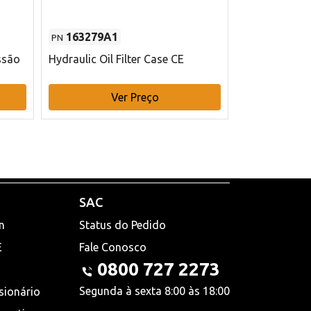
163279A1
48145970
PN
PN
ssão
Hydraulic Oil Filter Case CE
Filtro de com
x 75 mm L Ca
Ver Preço
V
SAC
n
Status do Pedido
E
Fale Conosco
0800 727 2273
Segunda à sexta 8:00 às 18:00
sionário