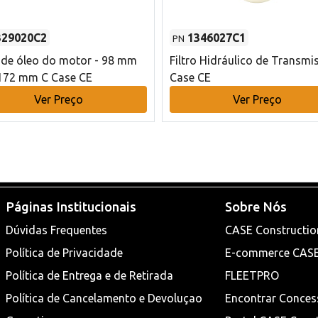
329020C2
1346027C1
PN
o de óleo do motor - 98 mm
Filtro Hidráulico de Transmi
172 mm C Case CE
Case CE
Ver Preço
Ver Preço
Páginas Institucionais
Sobre Nós
Dúvidas Frequentes
CASE Constructio
Política de Privacidade
E-commerce CAS
Política de Entrega e de Retirada
FLEETPRO
Política de Cancelamento e Devoluçao
Encontrar Conces