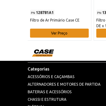
128781A1
1
PN
PN
l - 80 mm DE
Filtro de Ar Primário Case CE
Filtr
DE x 
o
Ver Preço
Categorias
ACESSÓRIOS E CAÇAMBAS
ALTERNADORES E MOTORES DE PARTIDA
BATERIAS E ACESSÓRIOS
CHASSI E ESTRUTURA