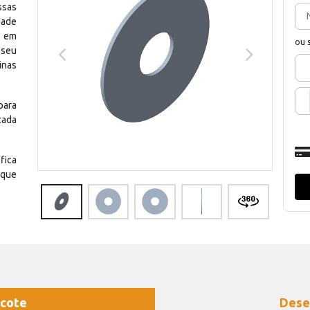
ssas
dade
e em
ou 
 seu
inas
para
cada
fica
 que
cote
Dese