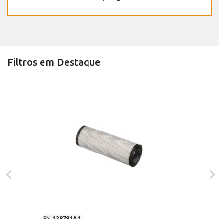
Filtros em Destaque
PN
128781A1