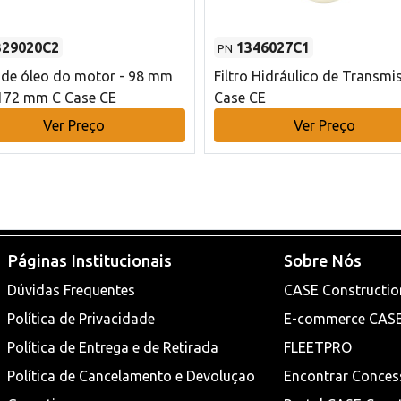
329020C2
1346027C1
PN
o de óleo do motor - 98 mm
Filtro Hidráulico de Transmi
172 mm C Case CE
Case CE
Ver Preço
Ver Preço
Páginas Institucionais
Sobre Nós
Dúvidas Frequentes
CASE Constructio
Política de Privacidade
E-commerce CAS
Política de Entrega e de Retirada
FLEETPRO
Política de Cancelamento e Devoluçao
Encontrar Conces