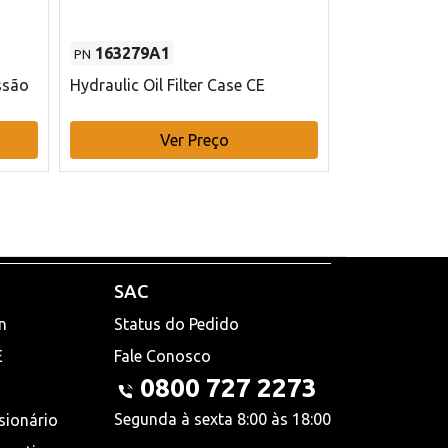
163279A1
48145970
PN
PN
ssão
Hydraulic Oil Filter Case CE
Filtro de com
x 75 mm L Ca
Ver Preço
V
SAC
n
Status do Pedido
E
Fale Conosco
0800 727 2273
Segunda à sexta 8:00 às 18:00
sionário