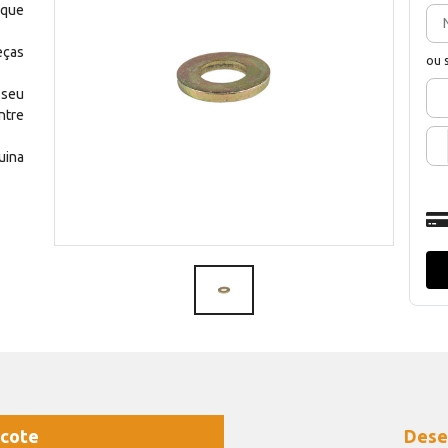
 que
eças
ou 
 seu
ntre
uina
cote
Dese