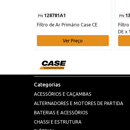
128781A1
1
PN
PN
l - 80 mm DE
Filtro de Ar Primário Case CE
Filtr
DE x 
o
Ver Preço
Categorias
ACESSÓRIOS E CAÇAMBAS
ALTERNADORES E MOTORES DE PARTIDA
BATERIAS E ACESSÓRIOS
CHASSI E ESTRUTURA