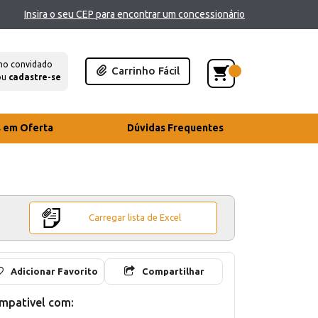
Insira o seu CEP para encontrar um concessionário
mo convidado
Carrinho Fácil
ou
cadastre-se
s em Oferta
Dúvidas Frequentes
Carregar lista de Excel
Adicionar Favorito
Compartilhar
mpativel com: