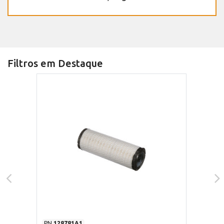
Filtros em Destaque
PN
128781A1