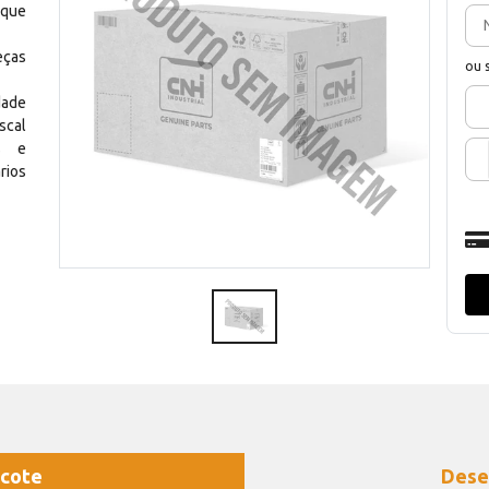
 que
eças
ou 
dade
scal
os e
rios
cote
Dese