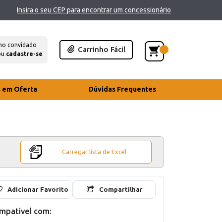
Insira o seu CEP para encontrar um concessionário
mo convidado
Carrinho Fácil
ou
cadastre-se
s em Oferta
Dúvidas Frequentes
Carregar lista de Excel
Adicionar Favorito
Compartilhar
mpativel com: