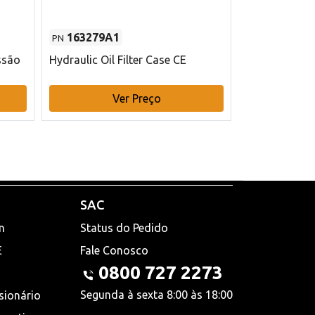
163279A1
48145970
PN
PN
ssão
Hydraulic Oil Filter Case CE
Filtro de com
x 75 mm L Ca
Ver Preço
V
SAC
n
Status do Pedido
E
Fale Conosco
0800 727 2273
Segunda à sexta 8:00 às 18:00
sionário