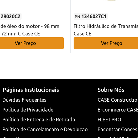
329020C2
1346027C1
PN
o de óleo do motor - 98 mm
Filtro Hidráulico de Transmi
172 mm C Case CE
Case CE
Ver Preço
Ver Preço
Páginas Institucionais
Sobre Nós
Dúvidas Frequentes
CASE Constructio
Política de Privacidade
E-commerce CAS
Política de Entrega e de Retirada
FLEETPRO
Política de Cancelamento e Devoluçao
Encontrar Conces