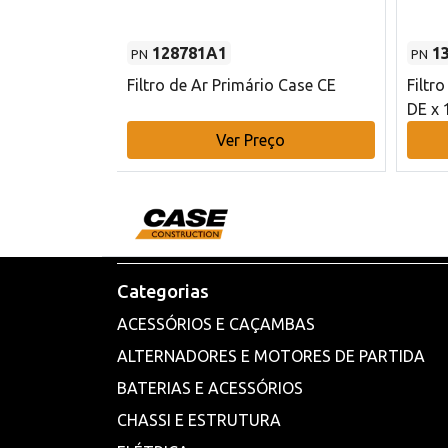
128781A1
1
PN
PN
l - 80 mm DE
Filtro de Ar Primário Case CE
Filtr
DE x 
o
Ver Preço
Categorias
ACESSÓRIOS E CAÇAMBAS
ALTERNADORES E MOTORES DE PARTIDA
BATERIAS E ACESSÓRIOS
CHASSI E ESTRUTURA