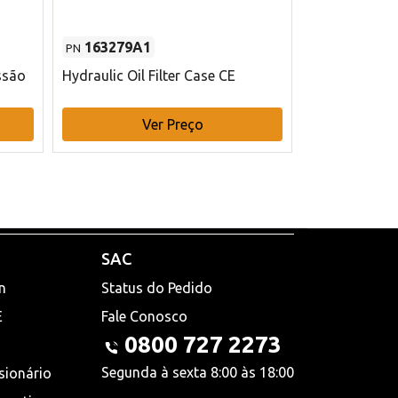
163279A1
48145970
PN
PN
ssão
Hydraulic Oil Filter Case CE
Filtro de com
x 75 mm L Ca
Ver Preço
V
SAC
n
Status do Pedido
E
Fale Conosco
0800 727 2273
Segunda à sexta 8:00 às 18:00
sionário