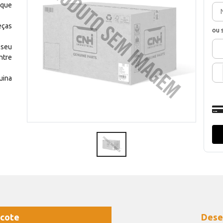
 que
eças
ou 
 seu
ntre
uina
cote
Dese