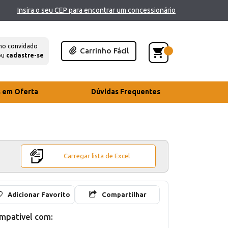
Insira o seu CEP para encontrar um concessionário
mo convidado
Carrinho Fácil
ou
cadastre-se
s em Oferta
Dúvidas Frequentes
Carregar lista de Excel
Adicionar Favorito
Compartilhar
mpativel com: