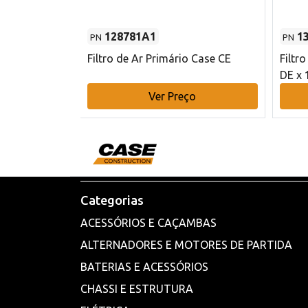
128781A1
1
PN
PN
l - 80 mm DE
Filtro de Ar Primário Case CE
Filtr
DE x 
o
Ver Preço
Categorias
ACESSÓRIOS E CAÇAMBAS
ALTERNADORES E MOTORES DE PARTIDA
BATERIAS E ACESSÓRIOS
CHASSI E ESTRUTURA