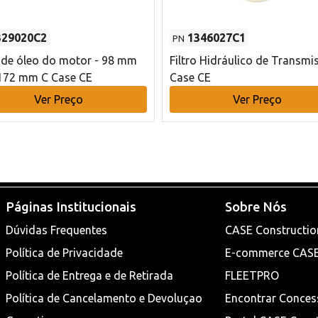
329020C2
1346027C1
PN
o de óleo do motor - 98 mm
Filtro Hidráulico de Transmi
172 mm C Case CE
Case CE
Ver Preço
Ver Preço
Páginas Institucionais
Sobre Nós
Dúvidas Frequentes
CASE Constructio
Política de Privacidade
E-commerce CAS
Política de Entrega e de Retirada
FLEETPRO
Política de Cancelamento e Devoluçao
Encontrar Conces