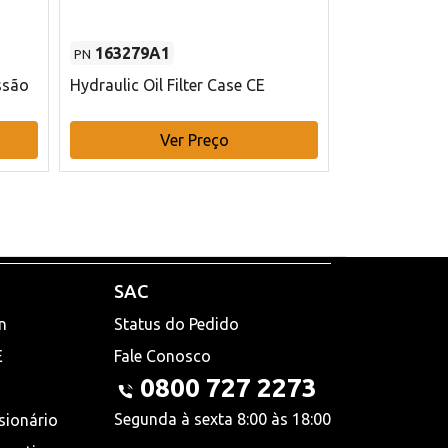
163279A1
48145970
PN
PN
ssão
Hydraulic Oil Filter Case CE
Filtro de com
x 75 mm L Ca
Ver Preço
V
SAC
n
Status do Pedido
E
Fale Conosco
0800 727 2273
Segunda à sexta 8:00 às 18:00
sionário