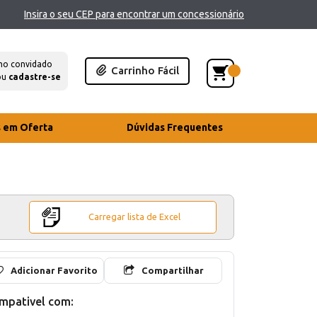
Insira o seu CEP para encontrar um concessionário
mo convidado
Carrinho Fácil
ou
cadastre-se
s em Oferta
Dúvidas Frequentes
Carregar lista de Excel
Adicionar Favorito
Compartilhar
mpativel com: