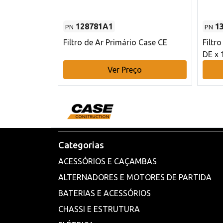
128781A1
1
PN
PN
l - 80 mm DE
Filtro de Ar Primário Case CE
Filtr
DE x 
o
Ver Preço
Categorias
ACESSÓRIOS E CAÇAMBAS
ALTERNADORES E MOTORES DE PARTIDA
BATERIAS E ACESSÓRIOS
CHASSI E ESTRUTURA