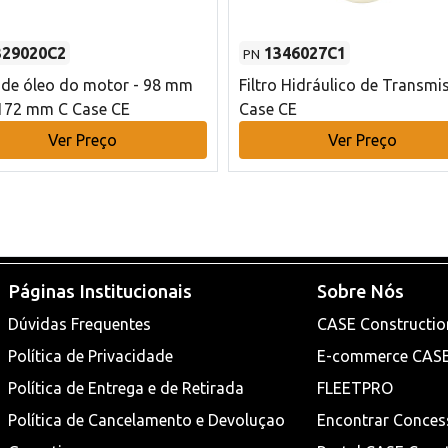
329020C2
1346027C1
PN
o de óleo do motor - 98 mm
Filtro Hidráulico de Transmi
172 mm C Case CE
Case CE
Ver Preço
Ver Preço
Páginas Institucionais
Sobre Nós
Dúvidas Frequentes
CASE Constructio
Política de Privacidade
E-commerce CAS
Política de Entrega e de Retirada
FLEETPRO
Política de Cancelamento e Devoluçao
Encontrar Conces