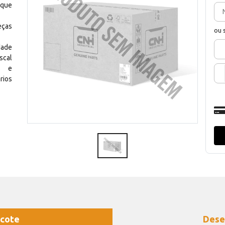
 que
eças
ou 
dade
scal
os e
rios
cote
Dese