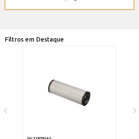
Filtros em Destaque
PN
128781A1