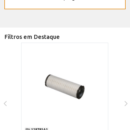
Filtros em Destaque
PN
128781A1