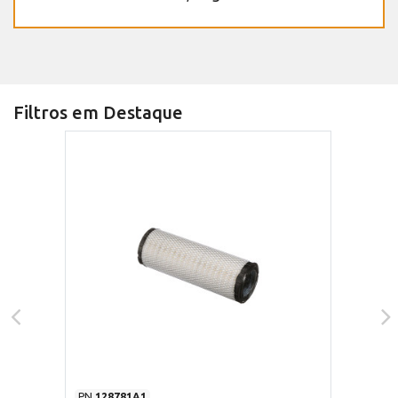
Filtros em Destaque
PN
128781A1