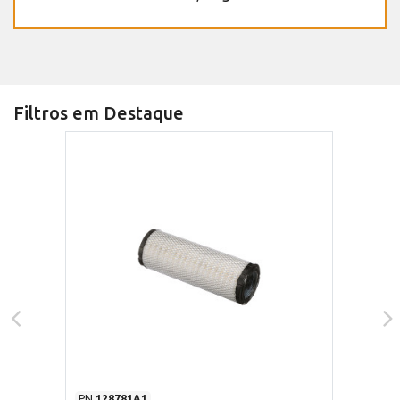
Filtros em Destaque
PN
128781A1