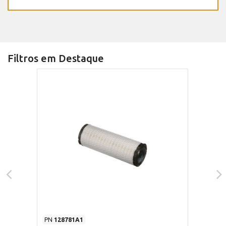
Filtros em Destaque
PN
128781A1