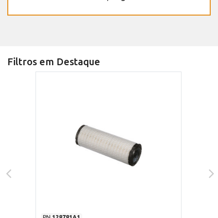
Filtros em Destaque
PN
128781A1