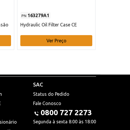
163279A1
48145970
PN
PN
ssão
Hydraulic Oil Filter Case CE
Filtro de com
x 75 mm L Ca
Ver Preço
V
SAC
n
Status do Pedido
E
Fale Conosco
0800 727 2273
Segunda à sexta 8:00 às 18:00
sionário