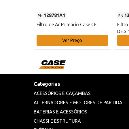
128781A1
1
PN
PN
l - 80 mm DE
Filtro de Ar Primário Case CE
Filtr
DE x 
o
Ver Preço
Categorias
ACESSÓRIOS E CAÇAMBAS
ALTERNADORES E MOTORES DE PARTIDA
BATERIAS E ACESSÓRIOS
CHASSI E ESTRUTURA