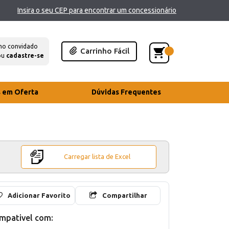
Insira o seu CEP para encontrar um concessionário
mo convidado
Carrinho Fácil
ou
cadastre-se
s em Oferta
Dúvidas Frequentes
Carregar lista de Excel
Adicionar Favorito
Compartilhar
mpativel com: