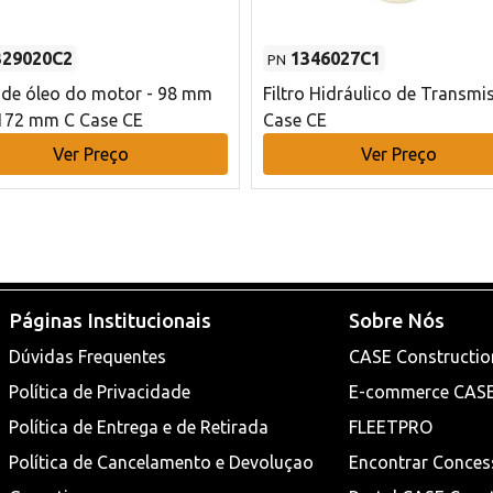
329020C2
1346027C1
PN
o de óleo do motor - 98 mm
Filtro Hidráulico de Transmi
172 mm C Case CE
Case CE
Ver Preço
Ver Preço
Páginas Institucionais
Sobre Nós
Dúvidas Frequentes
CASE Constructio
Política de Privacidade
E-commerce CAS
Política de Entrega e de Retirada
FLEETPRO
Política de Cancelamento e Devoluçao
Encontrar Conces