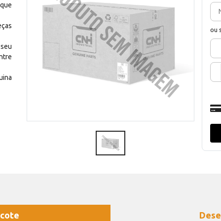
 que
eças
ou 
 seu
ntre
uina
cote
Dese