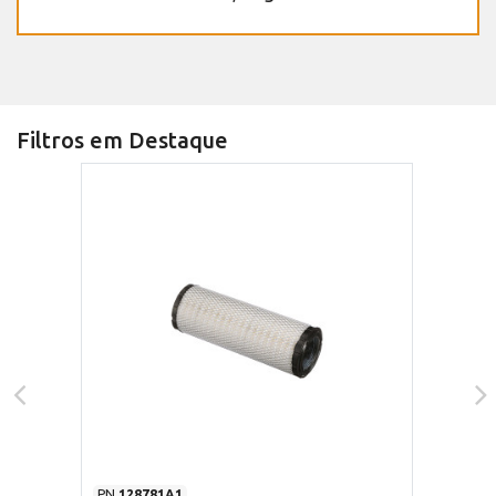
Filtros em Destaque
PN
128781A1