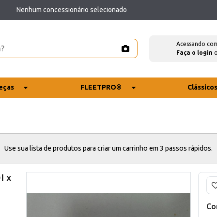
Nenhum concessionário selecionado
Acessando co
Faça o login
eças
FLEETPRO®
Clássico
Use sua lista de produtos para criar um carrinho em 3 passos rápidos.
I x
Co