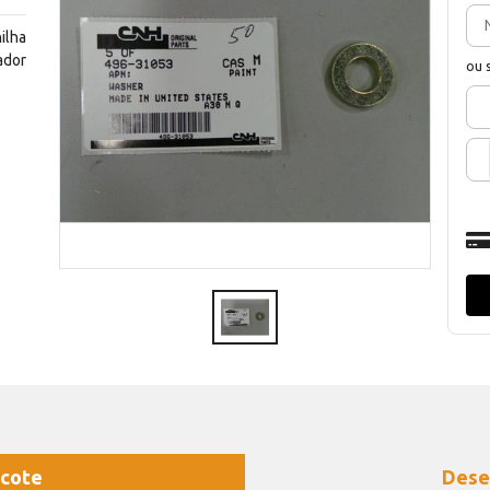
ilha
ador
ou 
cote
Dese