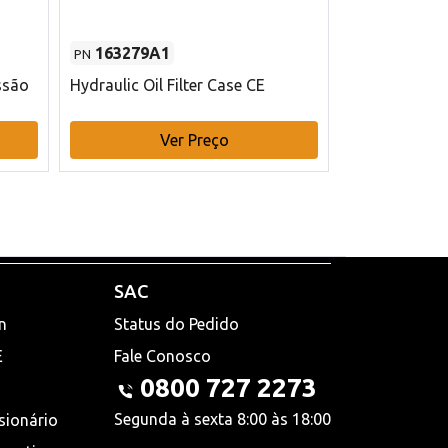
163279A1
48145970
PN
PN
ssão
Hydraulic Oil Filter Case CE
Filtro de com
x 75 mm L Ca
Ver Preço
V
SAC
n
Status do Pedido
E
Fale Conosco
0800 727 2273
Segunda à sexta 8:00 às 18:00
sionário