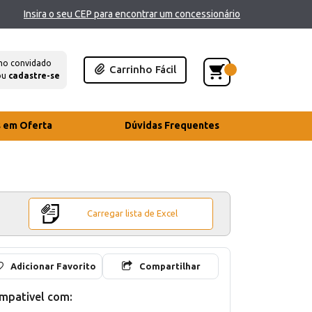
Insira o seu CEP para encontrar um concessionário
mo convidado
Carrinho Fácil
ou
cadastre-se
s em Oferta
Dúvidas Frequentes
Carregar lista de Excel
Adicionar Favorito
Compartilhar
mpativel com: