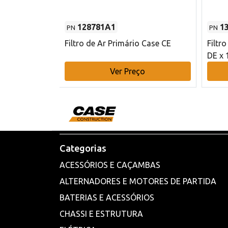
128781A1
1
PN
PN
l - 80 mm DE
Filtro de Ar Primário Case CE
Filtr
DE x 
o
Ver Preço
Categorias
ACESSÓRIOS E CAÇAMBAS
ALTERNADORES E MOTORES DE PARTIDA
BATERIAS E ACESSÓRIOS
CHASSI E ESTRUTURA