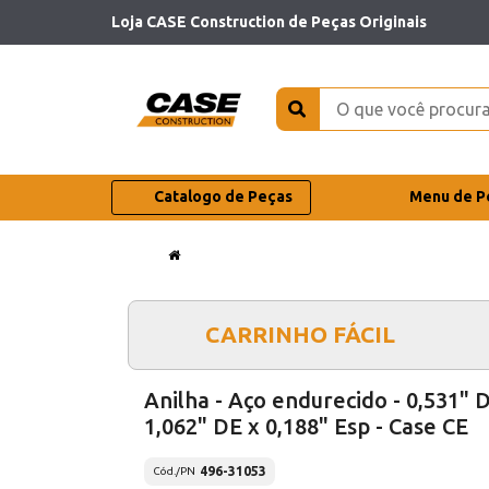
Loja CASE Construction de Peças Originais
Catalogo de Peças
Menu de P
CARRINHO FÁCIL
Anilha - Aço endurecido - 0,531" D
1,062" DE x 0,188" Esp - Case CE
496-31053
Cód./PN