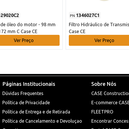
329020C2
1346027C1
PN
o de óleo do motor - 98 mm
Filtro Hidráulico de Transmi
172 mm C Case CE
Case CE
Ver Preço
Ver Preço
Páginas Institucionais
Sobre Nós
Dúvidas Frequentes
CASE Constructio
Política de Privacidade
E-commerce CAS
Política de Entrega e de Retirada
FLEETPRO
Política de Cancelamento e Devoluçao
Encontrar Conces