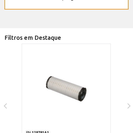
Filtros em Destaque
PN
128781A1