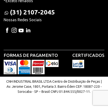
*Exceto feriados
(31) 2107-2045
Nossas Redes Sociais
FORMAS DE PAGAMENTO
CERTIFICADOS
CNH INDUSTRIAL BRASIL LTDA Centro de Distribuição de Peças |
Av. Jerome Case, 1801, Portaria 3. Bairro Éden CEP: 18087-220 -
Sorocaba - SP − Brasil CNPJ 01.844.555/0027-11.