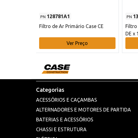
128781A1
1
PN
PN
l - 80 mm DE
Filtro de Ar Primário Case CE
Filtr
DE x 
o
Ver Preço
Categorias
ACESSÓRIOS E CAÇAMBAS
ALTERNADORES E MOTORES DE PARTIDA
BATERIAS E ACESSÓRIOS
CHASSI E ESTRUTURA