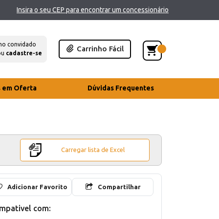
Insira o seu CEP para encontrar um concessionário
mo convidado
Carrinho Fácil
ou
cadastre-se
s em Oferta
Dúvidas Frequentes
Carregar lista de Excel
Adicionar Favorito
Compartilhar
mpativel com: