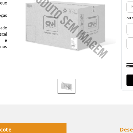
 que
eças
ou 
dade
scal
os e
rios
cote
Dese