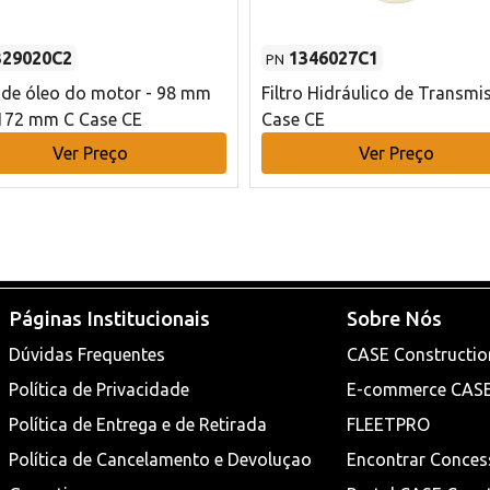
329020C2
1346027C1
PN
o de óleo do motor - 98 mm
Filtro Hidráulico de Transmi
172 mm C Case CE
Case CE
Ver Preço
Ver Preço
Páginas Institucionais
Sobre Nós
Dúvidas Frequentes
CASE Constructio
Política de Privacidade
E-commerce CAS
Política de Entrega e de Retirada
FLEETPRO
Política de Cancelamento e Devoluçao
Encontrar Conces