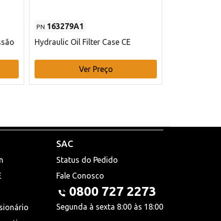
163279A1
48145970
PN
PN
ssão
Hydraulic Oil Filter Case CE
Filtro de com
x 75 mm L Ca
Ver Preço
V
SAC
n
Status do Pedido
E
Fale Conosco
0800 727 2273
Segunda à sexta 8:00 às 18:00
sionário