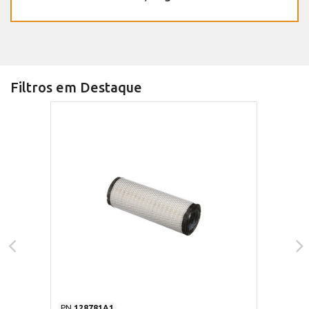
Filtros em Destaque
PN
128781A1