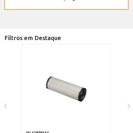
Filtros em Destaque
PN
128781A1