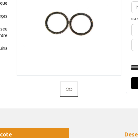
 que
eças
ou 
 seu
ntre
uina
cote
Dese