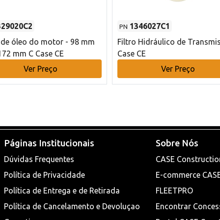
329020C2
1346027C1
PN
o de óleo do motor - 98 mm
Filtro Hidráulico de Transmi
172 mm C Case CE
Case CE
Ver Preço
Ver Preço
Páginas Institucionais
Sobre Nós
Dúvidas Frequentes
CASE Constructio
Política de Privacidade
E-commerce CAS
Política de Entrega e de Retirada
FLEETPRO
Política de Cancelamento e Devoluçao
Encontrar Conces