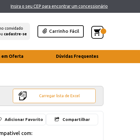
Insira o seu CEP para encontrar um concessionário
mo convidado
Carrinho Fácil
ou
cadastre-se
s em Oferta
Dúvidas Frequentes
Carregar lista de Excel
Adicionar Favorito
Compartilhar
mpativel com: