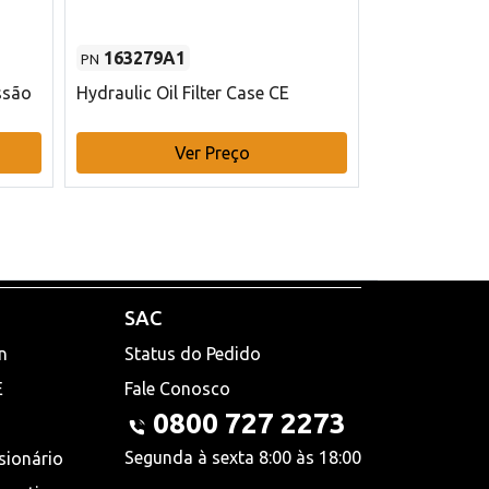
163279A1
48145970
PN
PN
ssão
Hydraulic Oil Filter Case CE
Filtro de com
x 75 mm L Ca
Ver Preço
V
SAC
n
Status do Pedido
E
Fale Conosco
0800 727 2273
Segunda à sexta 8:00 às 18:00
sionário