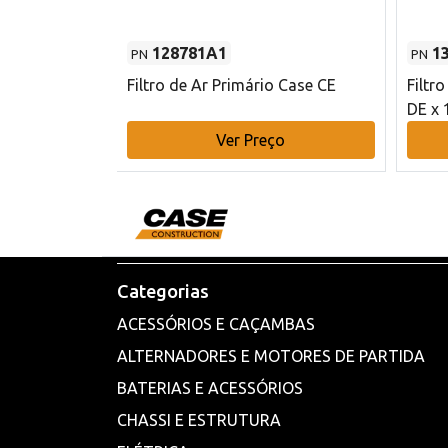
128781A1
1
PN
PN
l - 80 mm DE
Filtro de Ar Primário Case CE
Filtr
DE x 
o
Ver Preço
Categorias
ACESSÓRIOS E CAÇAMBAS
ALTERNADORES E MOTORES DE PARTIDA
BATERIAS E ACESSÓRIOS
CHASSI E ESTRUTURA