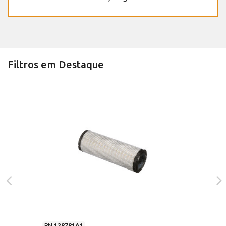
Filtros em Destaque
PN
128781A1