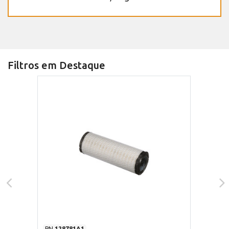
Filtros em Destaque
PN
128781A1