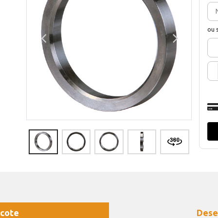
ou 
cote
Dese