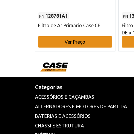
128781A1
1
PN
PN
l - 80 mm DE
Filtro de Ar Primário Case CE
Filtr
DE x 
o
Ver Preço
Categorias
ACESSÓRIOS E CAÇAMBAS
ALTERNADORES E MOTORES DE PARTIDA
BATERIAS E ACESSÓRIOS
CHASSI E ESTRUTURA