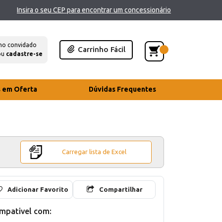
Insira o seu CEP para encontrar um concessionário
mo convidado
Carrinho Fácil
ou
cadastre-se
s em Oferta
Dúvidas Frequentes
Carregar lista de Excel
Adicionar Favorito
Compartilhar
mpativel com: