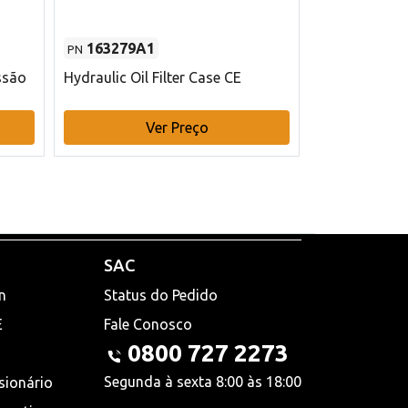
163279A1
48145970
PN
PN
ssão
Hydraulic Oil Filter Case CE
Filtro de com
x 75 mm L Ca
Ver Preço
V
SAC
n
Status do Pedido
E
Fale Conosco
0800 727 2273
Segunda à sexta 8:00 às 18:00
sionário