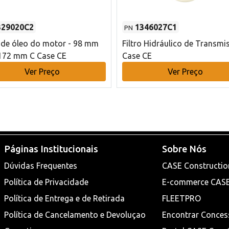
329020C2
1346027C1
PN
o de óleo do motor - 98 mm
Filtro Hidráulico de Transmi
172 mm C Case CE
Case CE
Ver Preço
Ver Preço
Páginas Institucionais
Sobre Nós
Dúvidas Frequentes
CASE Constructio
Política de Privacidade
E-commerce CAS
Política de Entrega e de Retirada
FLEETPRO
Política de Cancelamento e Devoluçao
Encontrar Conces