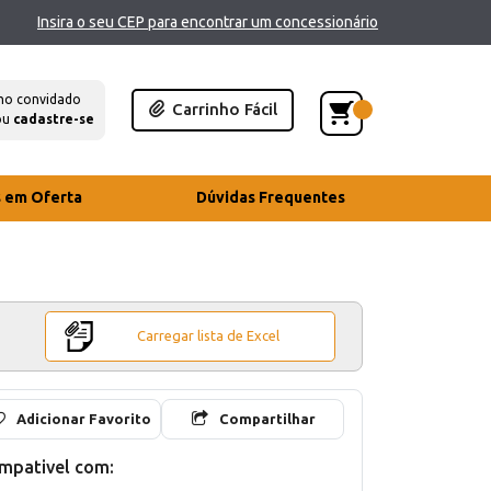
Insira o seu CEP para encontrar um concessionário
mo convidado
Carrinho Fácil
ou
cadastre-se
s em Oferta
Dúvidas Frequentes
Carregar lista de Excel
Adicionar Favorito
Compartilhar
mpativel com: