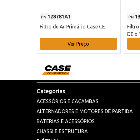
128781A1
1
PN
PN
l - 80 mm DE
Filtro de Ar Primário Case CE
Filtr
DE x 
o
Ver Preço
Categorias
ACESSÓRIOS E CAÇAMBAS
ALTERNADORES E MOTORES DE PARTIDA
BATERIAS E ACESSÓRIOS
CHASSI E ESTRUTURA