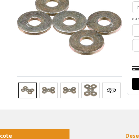
ou 
cote
Dese