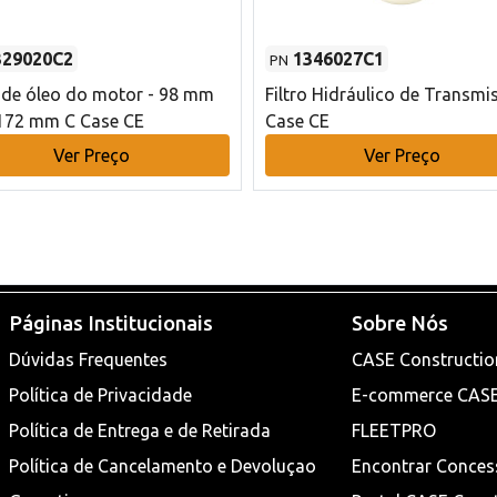
329020C2
1346027C1
PN
o de óleo do motor - 98 mm
Filtro Hidráulico de Transmi
172 mm C Case CE
Case CE
Ver Preço
Ver Preço
Páginas Institucionais
Sobre Nós
Dúvidas Frequentes
CASE Constructio
Política de Privacidade
E-commerce CAS
Política de Entrega e de Retirada
FLEETPRO
Política de Cancelamento e Devoluçao
Encontrar Conces