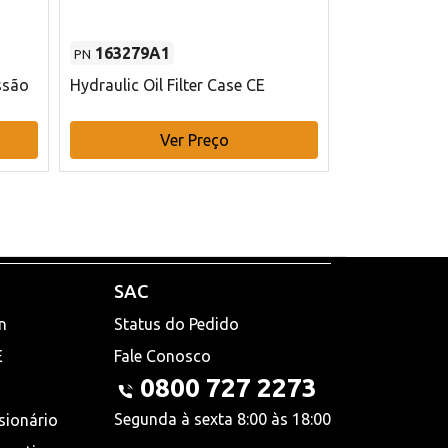
163279A1
48145970
PN
PN
ssão
Hydraulic Oil Filter Case CE
Filtro de com
x 75 mm L Ca
Ver Preço
V
SAC
n
Status do Pedido
E
Fale Conosco
0800 727 2273
Segunda à sexta 8:00 às 18:00
sionário