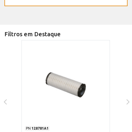
Filtros em Destaque
PN
128781A1