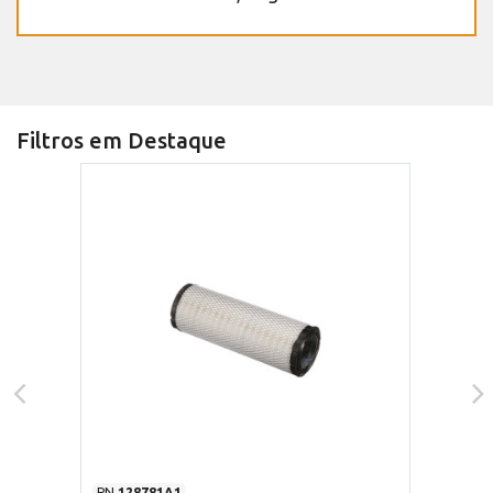
Filtros em Destaque
PN
128781A1