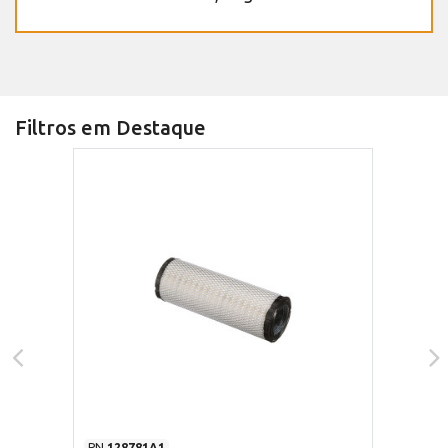
Filtros em Destaque
PN
128781A1