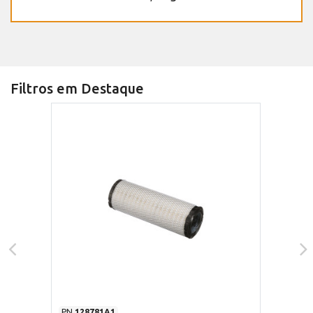
Filtros em Destaque
PN
128781A1