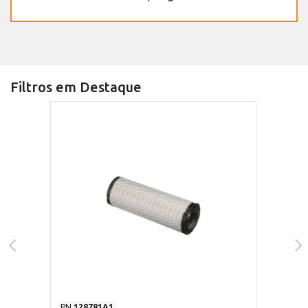
Filtros em Destaque
PN
128781A1