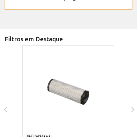
Filtros em Destaque
PN
128781A1