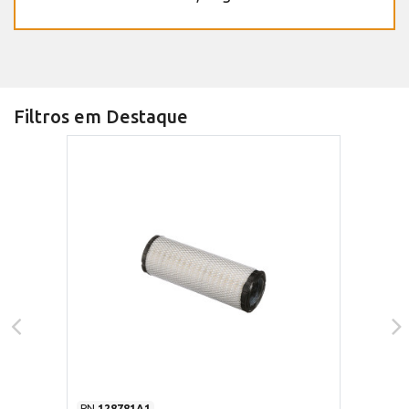
Filtros em Destaque
PN
128781A1